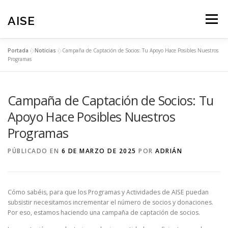
Saltar
al
AISE
Menú
contenido
Portada
»
Noticias
»
Campaña de Captación de Socios: Tu Apoyo Hace Posibles Nuestros
NOTICIAS
PROGRAMAS
TRANSPARENCIA
Programas
Campaña de Captación de Socios: Tu
ZONA ASOCIADOS
COLABORA
Apoyo Hace Posibles Nuestros
Programas
ACCEDER/SALIR
PAGINA PRINCIPAL
PÚBLICADO EN
6 DE MARZO DE 2025
POR
ADRIÁN
Cómo sabéis, para que los Programas y Actividades de AISE puedan
subsistir necesitamos incrementar el número de socios y donaciones.
Por eso, estamos haciendo una campaña de captación de socios.