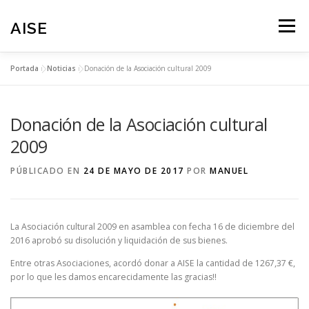
Saltar
al
AISE
Menú
contenido
Portada
»
Noticias
»
Donación de la Asociación cultural 2009
NOTICIAS
PROGRAMAS
TRANSPARENCIA
Donación de la Asociación cultural
ZONA ASOCIADOS
COLABORA
2009
PÚBLICADO EN
24 DE MAYO DE 2017
POR
MANUEL
ACCEDER/SALIR
PAGINA PRINCIPAL
La Asociación cultural 2009 en asamblea con fecha 16 de diciembre del
2016 aprobó su disolución y liquidación de sus bienes.
Entre otras Asociaciones, acordó donar a AISE la cantidad de 1267,37 €,
por lo que les damos encarecidamente las gracias!!