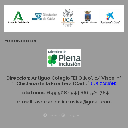
Federado en:
Dirección:
Antiguo Colegio "El Olivo", c/ Visos, nº
1, Chiclana de la Frontera (Cádiz)
(UBICACIÓN)
Teléfonos:
699 508 194 | 661 521 764
e-mail:
asociacion.inclusiva@gmail.com
Facebook
Instagram