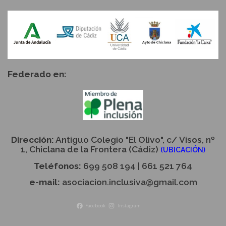
Federado en:
Dirección:
Antiguo Colegio "El Olivo", c/ Visos, nº
1, Chiclana de la Frontera (Cádiz)
(UBICACIÓN)
Teléfonos:
699 508 194 | 661 521 764
e-mail:
asociacion.inclusiva@gmail.com
Facebook
Instagram