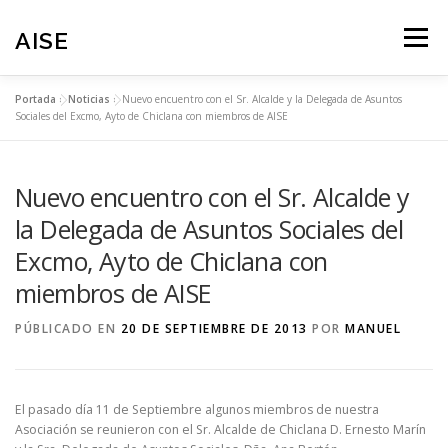
Saltar
al
AISE
Menú
contenido
Portada
»
Noticias
»
Nuevo encuentro con el Sr. Alcalde y la Delegada de Asuntos
NOTICIAS
PROGRAMAS
TRANSPARENCIA
Sociales del Excmo, Ayto de Chiclana con miembros de AISE
Nuevo encuentro con el Sr. Alcalde y
ZONA ASOCIADOS
COLABORA
la Delegada de Asuntos Sociales del
Excmo, Ayto de Chiclana con
ACCEDER/SALIR
PAGINA PRINCIPAL
miembros de AISE
PÚBLICADO EN
20 DE SEPTIEMBRE DE 2013
POR
MANUEL
El pasado día 11 de Septiembre algunos miembros de nuestra
Asociación se reunieron con el Sr. Alcalde de Chiclana D. Ernesto Marín