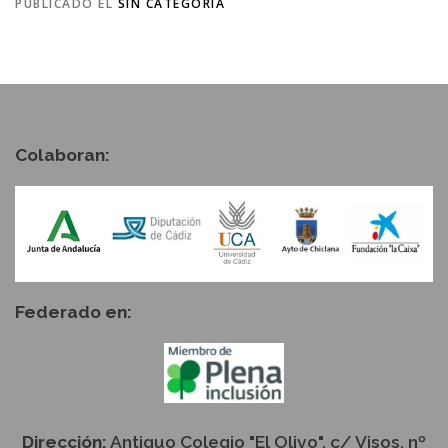
PUBLICADO EL
SIN CATEGORÍA
Colaboran:
Federado en:
Dirección:
Antiguo Colegio "El Olivo", c/ Visos, nº