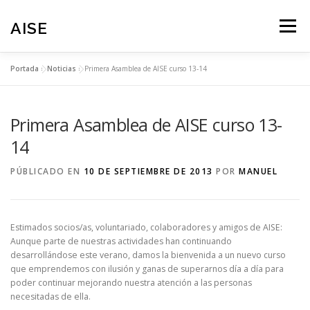
Saltar
al
AISE
Menú
contenido
Portada
»
Noticias
»
Primera Asamblea de AISE curso 13-14
NOTICIAS
PROGRAMAS
TRANSPARENCIA
Primera Asamblea de AISE curso 13-
ZONA ASOCIADOS
COLABORA
14
PÚBLICADO EN
10 DE SEPTIEMBRE DE 2013
POR
MANUEL
ACCEDER/SALIR
PAGINA PRINCIPAL
Estimados socios/as, voluntariado, colaboradores y amigos de AISE:
Aunque parte de nuestras actividades han continuando
desarrollándose este verano, damos la bienvenida a un nuevo curso
que emprendemos con ilusión y ganas de superarnos día a día para
poder continuar mejorando nuestra atención a las personas
necesitadas de ella.