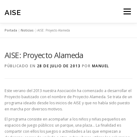
Saltar
al
AISE
Menú
contenido
Portada
»
Noticias
»
AISE: Proyecto Alameda
NOTICIAS
PROGRAMAS
TRANSPARENCIA
AISE: Proyecto Alameda
ZONA ASOCIADOS
COLABORA
PÚBLICADO EN
28 DE JULIO DE 2013
POR
MANUEL
ACCEDER/SALIR
PAGINA PRINCIPAL
Este verano del 2013 nuestra Asociación ha comenzado a desarrollar el
Proyecto bautizado con el nombre de Proyecto Alameda. Se trata de un
programa ideado desde los inicios de AISE y que no había sido puesto
en marcha por diversos motivos.
El programa consiste en acompañar a los niños y niñas pequeños en
espacios de juego públicos: un parque, una plaza… La finalidad es
compartir con ellos los juegos o actividades a las que empiezan a